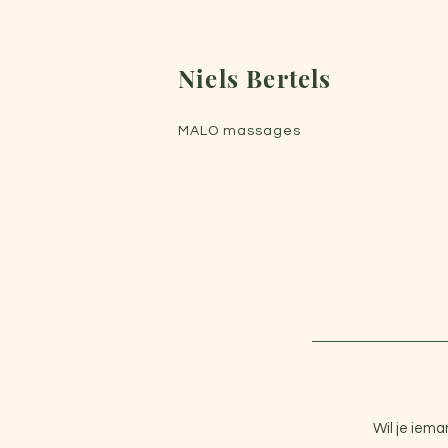
Niels Bertels
MALO massages
Wil je iem