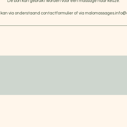
De bon kan gebruikt worden voor een massage naar keuze.
 kan via onderstaand contactformulier of via malomassages.info