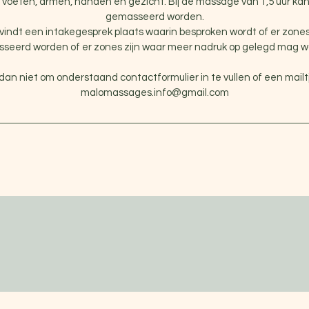
 voeten, armen, handen en gezicht. Bij de massage van 1,5 uur ka
gemasseerd worden.
indt een intakegesprek plaats waarin besproken wordt of er zones zi
seerd worden of er zones zijn waar meer nadruk op gelegd mag w
an niet om onderstaand contactformulier in te vullen of een mailt
malomassages.info@gmail.com