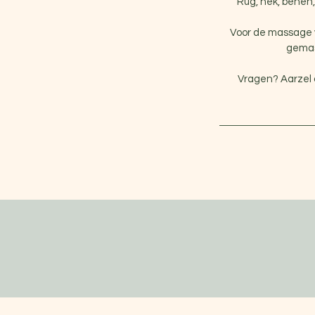
Rug, nek, benen,
Voor de massage v
gemas
Vragen? Aarzel d