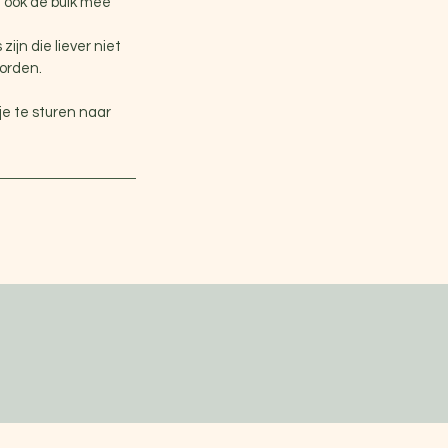
n ook de buik mee
jn die liever niet
orden.
je te sturen naar