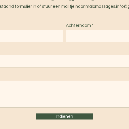
staand formulier in of stuur een mailtje naar
malomassages.info@
Achternaam
Indienen